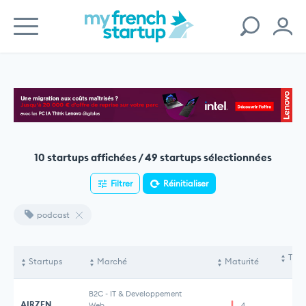
10 startups affichées / 49 startups sélectionnées
Filtrer
Réinitialiser
podcast
Tota
Startups
Marché
Maturité
le
B2C
-
IT & Developpement
AIRZEN
Web
4
6 