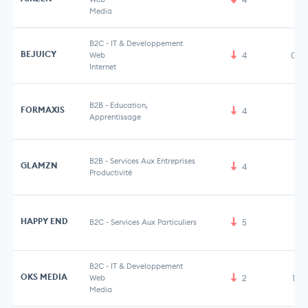
Media
B2C
-
IT & Developpement
BEJUICY
Web
4
0,4
Internet
B2B
-
Education,
FORMAXIS
4
Apprentissage
B2B
-
Services Aux Entreprises
GLAMZN
4
Productivité
HAPPY END
B2C
-
Services Aux Particuliers
5
B2C
-
IT & Developpement
OKS MEDIA
Web
2
1,5
Media