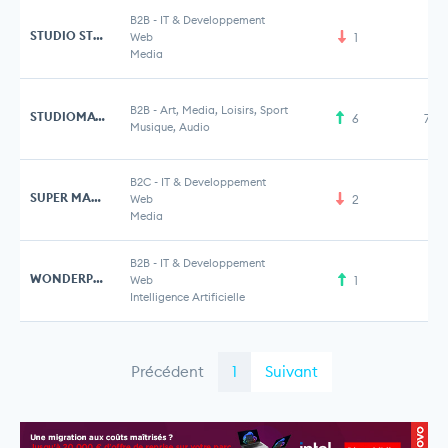
B2B
-
IT & Developpement
STUDIO STORIZ
Web
1
Media
B2B
-
Art, Media, Loisirs, Sport
STUDIOMATIC
6
7,6
Musique, Audio
B2C
-
IT & Developpement
SUPER MAMAS
Web
2
Media
B2B
-
IT & Developpement
WONDERPOD
Web
1
Intelligence Artificielle
Précédent
1
Suivant