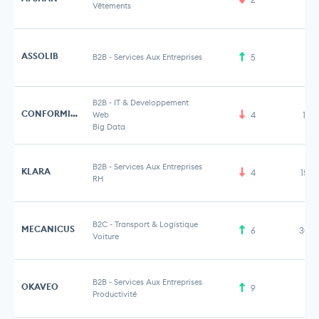
Vêtements
ASSOLIB
B2B
-
Services Aux Entreprises
5
B2B
-
IT & Developpement
CONFORMITEE
Web
4
1,5
Big Data
B2B
-
Services Aux Entreprises
KLARA
4
15,7
RH
B2C
-
Transport & Logistique
MECANICUS
6
30,5
Voiture
B2B
-
Services Aux Entreprises
OKAVEO
9
Productivité