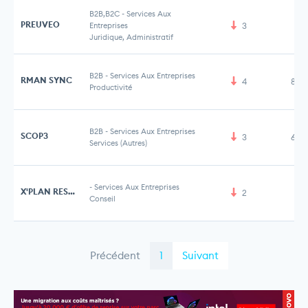
B2B,B2C
-
Services Aux
PREUVEO
Entreprises
3
Juridique, Administratif
B2B
-
Services Aux Entreprises
RMAN SYNC
4
8,5
Productivité
B2B
-
Services Aux Entreprises
SCOP3
3
6,9
Services (Autres)
-
Services Aux Entreprises
X'PLAN RESEARCH
2
Conseil
Précédent
1
Suivant