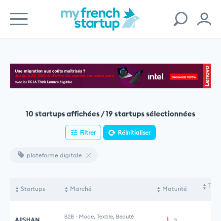
10 startups affichées / 19 startups sélectionnées
Filtrer
Réinitialiser
plateforme digitale
Tota
Startups
Marché
Maturité
le
B2B
-
Mode, Textile, Beauté
APSHAN
2