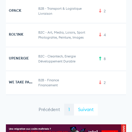
B2B
-
Transport & Logistique
OPACK
2
Livraison
B2C
-
Art, Media, Loisirs, Sport
ROL'INK
4
Photograhie, Peinture, Images
B2C
-
Cleantech, Energie
UPENERGIE
8
Développement Durable
B2B
-
Finance
WE TAKE PART
2
Financement
Précédent
1
Suivant