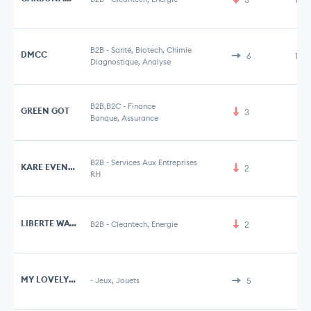
B2B
-
Santé, Biotech, Chimie
DMCC
6
1,2
Diagnostique, Analyse
B2B,B2C
-
Finance
GREEN GOT
3
5 
Banque, Assurance
B2B
-
Services Aux Entreprises
KARE EVENTS
2
RH
LIBERTE WATTS
B2B
-
Cleantech, Energie
2
MY LOVELY PLANET
-
Jeux, Jouets
5
2 