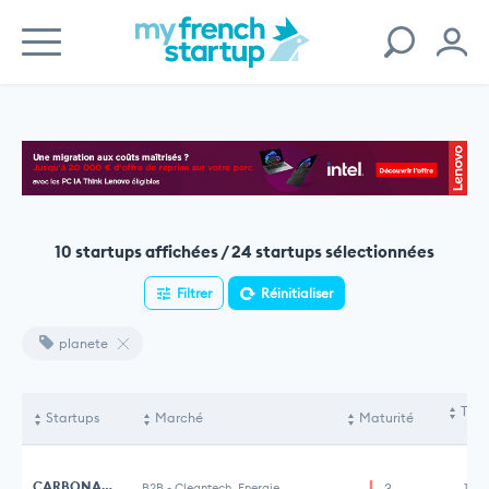
10 startups affichées / 24 startups sélectionnées
Filtrer
Réinitialiser
planete
Tota
Startups
Marché
Maturité
le
CARBONABLE
B2B
-
Cleantech, Energie
3
1,2