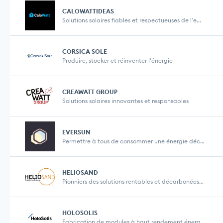
CALOWATTIDEAS
Solutions solaires fiables et respectueuses de l'e...
CORSICA SOLE
Produire, stocker et réinventer l'énergie
CREAWATT GROUP
Solutions solaires innovantes et responsables
EVERSUN
Permettre à tous de consommer une énergie décar...
HELIOSAND
Pionniers des solutions rentables et décarbonées...
HOLOSOLIS
Fabrication de modules à haut rendement énergét...