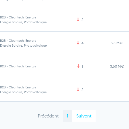
B2B
-
Cleantech, Energie
2
Energie Solaire, Photovoltaique
B2B
-
Cleantech, Energie
4
25 M€
Energie Solaire, Photovoltaique
B2B
-
Cleantech, Energie
1
3,50 M€
B2B
-
Cleantech, Energie
2
Energie Solaire, Photovoltaique
Précédent
1
Suivant