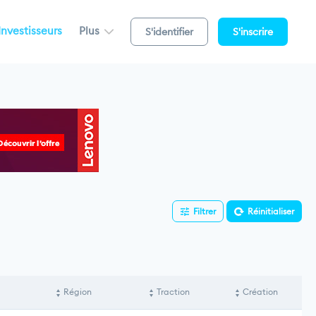
Investisseurs
Plus
S'identifier
S'inscrire
Filtrer
Réinitialiser
Région
Traction
Création