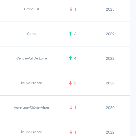
Grand Est
1
2025
Corse
6
2009
Centre-Val De Loire
4
2022
Île-De-France
2
2022
Auvergne-Rhône-Alpes
1
2020
Île-De-France
1
2022