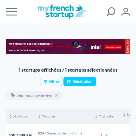
1 startups affichées / 1 startups sélectionnées
Filtrer
Réinitialiser
pharmacolgy in vivo
Total
Startups
Marché
Maturité
lev
B2B
-
Santé, Biotech, Chimie
VIBIOSPHEN
5