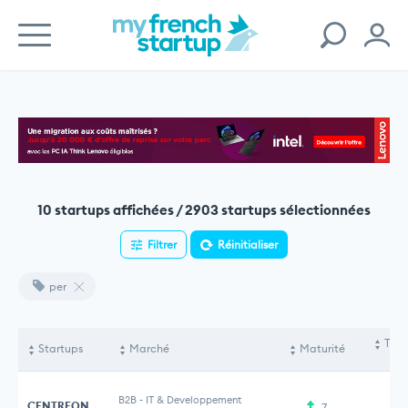
10 startups affichées / 2903 startups sélectionnées
Filtrer
Réinitialiser
per
Tota
Startups
Marché
Maturité
le
B2B
-
IT & Developpement
CENTREON
7