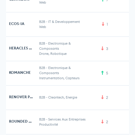
Web
B2B
-
IT & Developpement
ECOS-IA
1
Web
B2B
-
Electronique &
HERACLES ROBOTICS
Composants
3
Drone, Robotique
B2B
-
Electronique &
KOMANCHE
Composants
5
Instrumentation, Capteurs
RENOVER POUR DEMAIN
B2B
-
Cleantech, Energie
2
B2B
-
Services Aux Entreprises
ROUNDED TECHNOLOGIES
2
Productivité