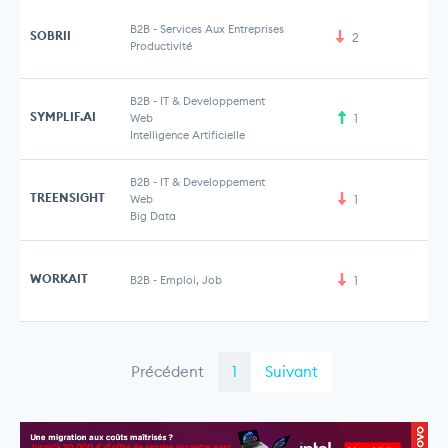
B2B
-
Services Aux Entreprises
SOBRII
2
Productivité
B2B
-
IT & Developpement
SYMPLIF.AI
Web
1
Intelligence Artificielle
B2B
-
IT & Developpement
TREENSIGHT
Web
1
Big Data
WORKAIT
B2B
-
Emploi, Job
1
Précédent
1
Suivant