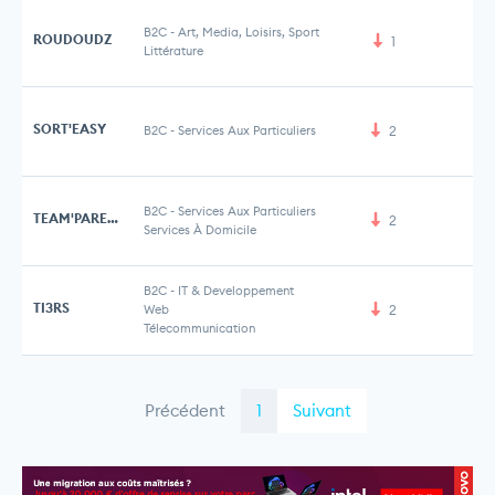
B2C
-
Art, Media, Loisirs, Sport
ROUDOUDZ
1
Littérature
SORT'EASY
B2C
-
Services Aux Particuliers
2
B2C
-
Services Aux Particuliers
TEAM'PARENTS
2
Services À Domicile
B2C
-
IT & Developpement
TI3RS
Web
2
Télecommunication
Précédent
1
Suivant