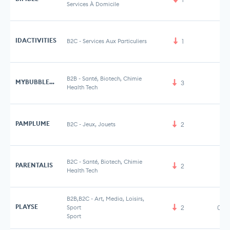
Services À Domicile
IDACTIVITIES
B2C
-
Services Aux Particuliers
1
B2B
-
Santé, Biotech, Chimie
MYBUBBLEHEALTH
3
Health Tech
PAMPLUME
B2C
-
Jeux, Jouets
2
B2C
-
Santé, Biotech, Chimie
PARENTALIS
2
Health Tech
B2B,B2C
-
Art, Media, Loisirs,
PLAYSE
Sport
2
0,9
Sport