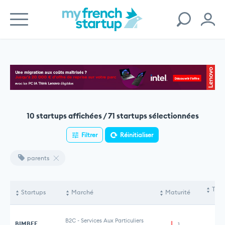
10 startups affichées / 71 startups sélectionnées
Filtrer
Réinitialiser
parents
Tota
Startups
Marché
Maturité
le
B2C
-
Services Aux Particuliers
BIMBEE
1