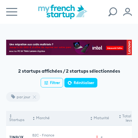
2 startups affichées / 2 startups sélectionnées
Filtrer
Réinitialiser
par jour
Total fo
Marché
Maturité
Startups
levés
B2C
-
Finance
TINBOX
5