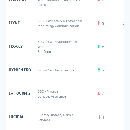
Ligne
B2B
-
Services Aux Entreprises
FLYNT
3
2,2
Marketing, Communication
B2C
-
IT & Developpement
FROGLY
Web
5
Big Data
HYPHEN PRO
B2B
-
Cleantech, Energie
7
B2C
-
Finance
LA FOURMIZ
6
Banque, Assurance
-
Santé, Biotech, Chimie
LUCIDIA
1
Services