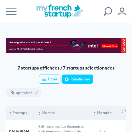
7 startups affichées / 7 startups sélectionnées
Filtrer
Réinitialiser
optimisez
Tota
Startups
Marché
Maturité
le
B2B
-
Services Aux Entreprises
DATAGRAM
Web Marketing, Publicité En
6