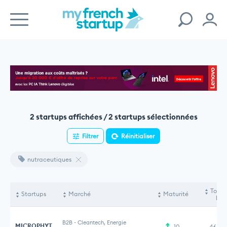
2 startups affichées / 2 startups sélectionnées
Filtrer
Réinitialiser
nutraceutiques
Total
Startups
Marché
Maturité
lev
B2B
-
Cleantech, Energie
MICROPHYT
10
46,50