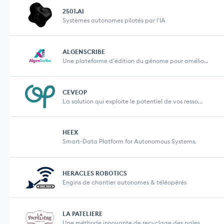
2501.AI
Systèmes autonomes pilotés par l'IA
ALGENSCRIBE
Une plateforme d'édition du génome pour amélior...
CEVEOP
La solution qui exploite le potentiel de vos resso...
HEEX
Smart-Data Platform for Autonomous Systems.
HERACLES ROBOTICS
Engins de chantier autonomes & téléopérés
LA PATELIERE
Une méthode innovante de recyclage des pales d'é...