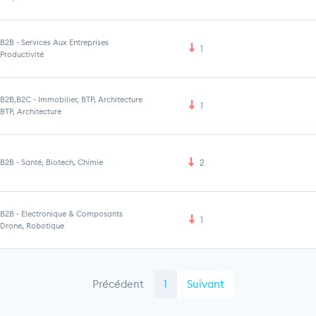
B2B
-
Services Aux Entreprises
1
Productivité
B2B,B2C
-
Immobilier, BTP, Architecture
1
BTP, Architecture
B2B
-
Santé, Biotech, Chimie
2
B2B
-
Electronique & Composants
1
Drone, Robotique
Précédent
1
Suivant