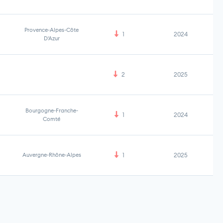
Provence-Alpes-Côte
1
2024
D'Azur
2
2025
Bourgogne-Franche-
1
2024
Comté
Auvergne-Rhône-Alpes
1
2025