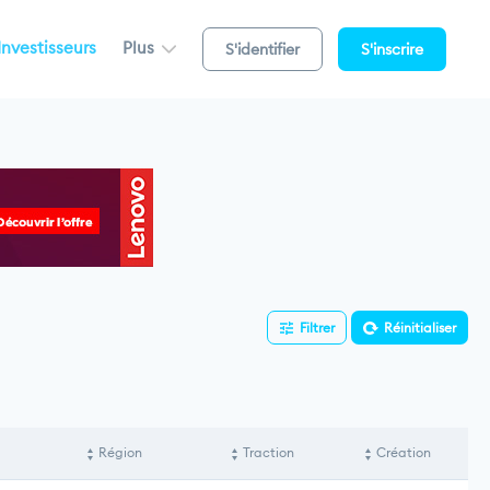
Investisseurs
Plus
S'identifier
S'inscrire
Filtrer
Réinitialiser
Région
Traction
Création