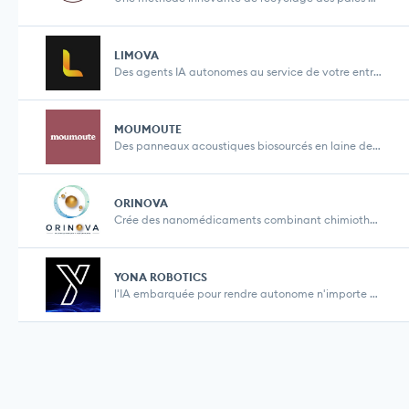
LIMOVA
Des agents IA autonomes au service de votre entrep...
MOUMOUTE
Des panneaux acoustiques biosourcés en laine de m...
ORINOVA
Crée des nanomédicaments combinant chimiothérap...
YONA ROBOTICS
l'IA embarquée pour rendre autonome n'importe que...