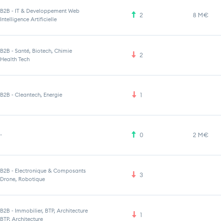
B2B
-
IT & Developpement Web
2
8 M€
Intelligence Artificielle
B2B
-
Santé, Biotech, Chimie
2
Health Tech
B2B
-
Cleantech, Energie
1
-
0
2 M€
B2B
-
Electronique & Composants
3
Drone, Robotique
B2B
-
Immobilier, BTP, Architecture
1
BTP, Architecture