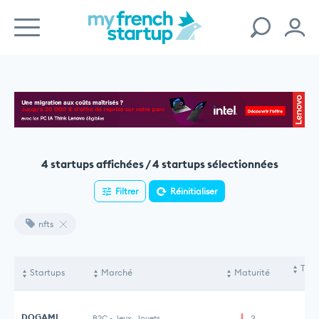
4 startups affichées / 4 startups sélectionnées
Filtrer
Réinitialiser
nfts
Tota
Startups
Marché
Maturité
le
DOGAMI
B2C
-
Jeux, Jouets
3
2 