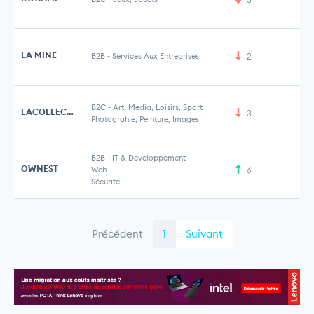
LA MINE
B2B
-
Services Aux Entreprises
2
B2C
-
Art, Media, Loisirs, Sport
LACOLLECTION
3
9 
Photograhie, Peinture, Images
B2B
-
IT & Developpement
OWNEST
Web
6
Sécurité
Précédent
1
Suivant