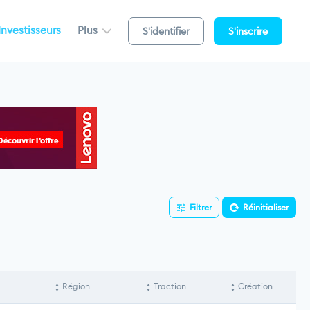
Investisseurs
Plus
S'identifier
S'inscrire
Filtrer
Réinitialiser
Région
Traction
Création