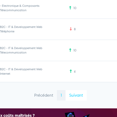
-
Electronique & Composants
10
Télecommunication
B2C
-
IT & Developpement Web
8
Téléphonie
B2C
-
IT & Developpement Web
10
Télecommunication
B2C
-
IT & Developpement Web
6
Internet
Précédent
1
Suivant