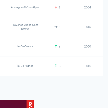
Auvergne-Rhône-Alpes
2
2004
Provence-Alpes-Côte
2
2014
D'Azur
Île-De-France
6
2000
Île-De-France
3
2018