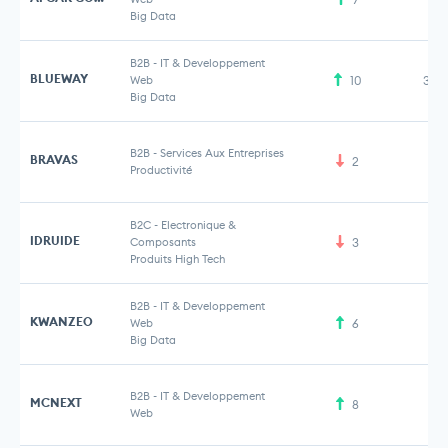
Big Data
B2B
-
IT & Developpement
BLUEWAY
Web
10
3,5
Big Data
B2B
-
Services Aux Entreprises
BRAVAS
2
Productivité
B2C
-
Electronique &
IDRUIDE
Composants
3
Produits High Tech
B2B
-
IT & Developpement
KWANZEO
Web
6
Big Data
B2B
-
IT & Developpement
MCNEXT
8
Web