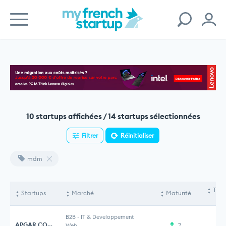
10 startups affichées / 14 startups sélectionnées
Filtrer
Réinitialiser
mdm
Tota
Startups
Marché
Maturité
le
B2B
-
IT & Developpement
APGAR CONSULTING
Web
7