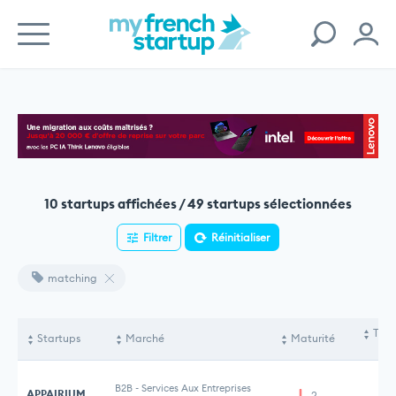
10 startups affichées / 49 startups sélectionnées
Filtrer
Réinitialiser
matching
Tota
Startups
Marché
Maturité
le
B2B
-
Services Aux Entreprises
APPAIRIUM
2