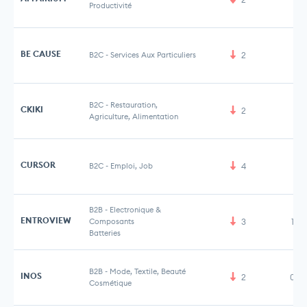
Productivité
BE CAUSE
B2C
-
Services Aux Particuliers
2
B2C
-
Restauration,
CKIKI
2
Agriculture, Alimentation
CURSOR
B2C
-
Emploi, Job
4
B2B
-
Electronique &
ENTROVIEW
Composants
3
1,5
Batteries
B2B
-
Mode, Textile, Beauté
INOS
2
0,5
Cosmétique