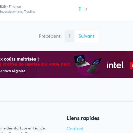
B2B
-
Finance
10
Investissement, Trading
Précédent
1
Suivant
Liens rapides
ème des startups en France.
Contact