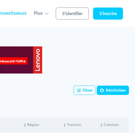
Investisseurs
Plus
S'identifier
S'inscrire
Filtrer
Réinitialiser
Région
Traction
Création