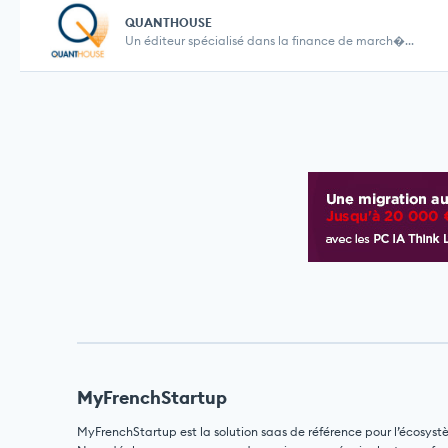
QUANTHOUSE
Un éditeur spécialisé dans la finance de march�...
MyFrenchStartup
MyFrenchStartup est la solution saas de référence pour l’écosyst