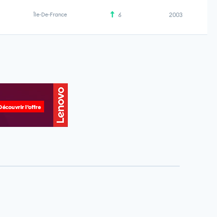
Île-De-France
6
2003