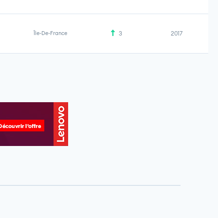
Île-De-France
3
2017