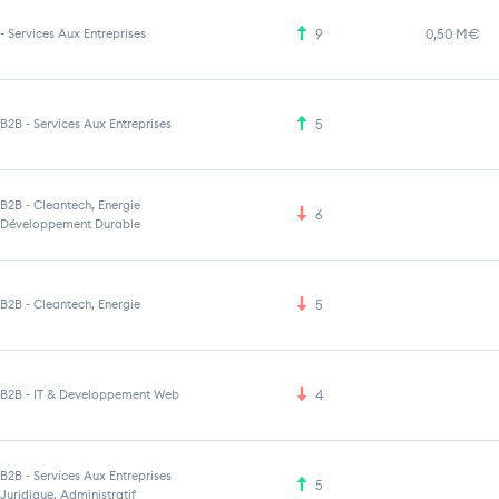
-
Services Aux Entreprises
9
0,50 M€
B2B
-
Services Aux Entreprises
5
B2B
-
Cleantech, Energie
6
Développement Durable
B2B
-
Cleantech, Energie
5
B2B
-
IT & Developpement Web
4
B2B
-
Services Aux Entreprises
5
Juridique, Administratif