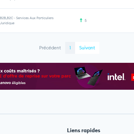
B2B,B2C
-
Services Aux Particuliers
5
Juridique
Précédent
1
Suivant
Liens rapides