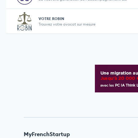
VOTRE ROBIN
Trouvez votre avocat sur mesure
MyFrenchStartup