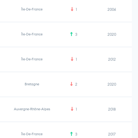
Île-De-France
1
2006
Île-De-France
3
2020
Île-De-France
1
2012
Bretagne
2
2020
Auvergne-Rhône-Alpes
1
2018
Île-De-France
3
2017