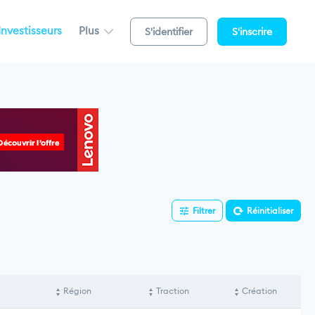
Investisseurs
Plus
S'identifier
S'inscrire
Filtrer
Réinitialiser
Région
Traction
Création