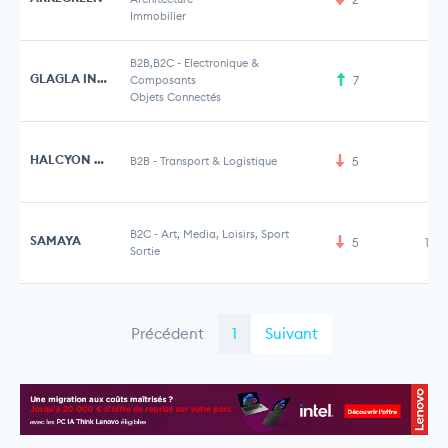
Immobilier
B2B,B2C
-
Electronique &
GLAGLA INTERNATIONAL
Composants
7
Objets Connectés
HALCYON PERFORMANCE
B2B
-
Transport & Logistique
5
B2C
-
Art, Media, Loisirs, Sport
SAMAYA
5
1,5
Sortie
Précédent
1
Suivant