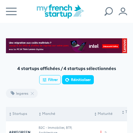
4 startups affichées / 4 startups sélectionnées
Filtrer
Réinitialiser
legeres
Tota
Startups
Marché
Maturité
le
B2C
-
Immobilier, BTP,
ARKEGREEN
Architecture
2
2 