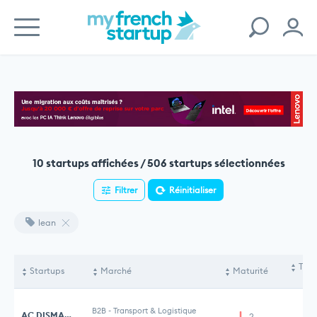
10 startups affichées / 506 startups sélectionnées
Filtrer
Réinitialiser
lean
Tota
Startups
Marché
Maturité
le
B2B
-
Transport & Logistique
AC DISMANTLING
2