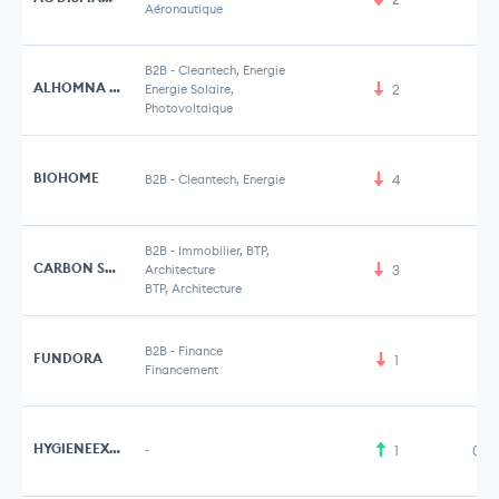
Aéronautique
B2B
-
Cleantech, Energie
ALHOMNA SYSTEMS
Energie Solaire,
2
Photovoltaique
BIOHOME
B2B
-
Cleantech, Energie
4
B2B
-
Immobilier, BTP,
CARBON SAVER
Architecture
3
BTP, Architecture
B2B
-
Finance
FUNDORA
1
Financement
HYGIENEEXPERT
-
1
0,7