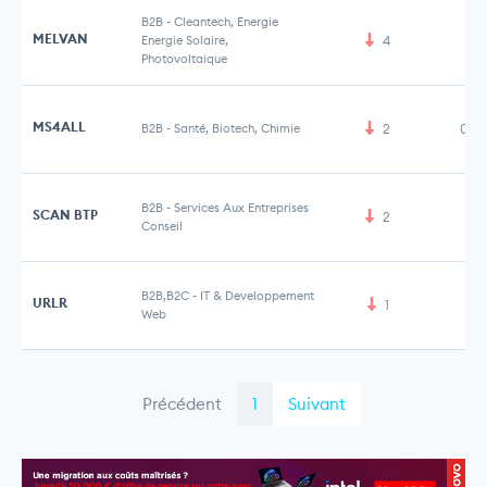
B2B
-
Cleantech, Energie
MELVAN
Energie Solaire,
4
25
Photovoltaique
MS4ALL
B2B
-
Santé, Biotech, Chimie
2
0,4
B2B
-
Services Aux Entreprises
SCAN BTP
2
Conseil
B2B,B2C
-
IT & Developpement
URLR
1
Web
Précédent
1
Suivant