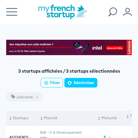
3 startups affichées / 3 startups sélectionnées
Filtrer
Réinitialiser
judiciaire
Tota
Startups
Marché
Maturité
le
B2B
-
IT & Developpement
AUTHENTIC BLOCKCHAIN
Web
6