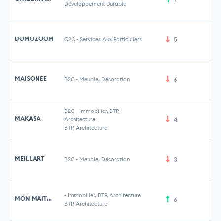
Développement Durable
DOMOZOOM
C2C
-
Services Aux Particuliers
5
MAISONEE
B2C
-
Meuble, Décoration
6
B2C
-
Immobilier, BTP,
MAKASA
Architecture
4
BTP, Architecture
MEILLART
B2C
-
Meuble, Décoration
3
-
Immobilier, BTP, Architecture
MON MAITRE CARRE
6
BTP, Architecture