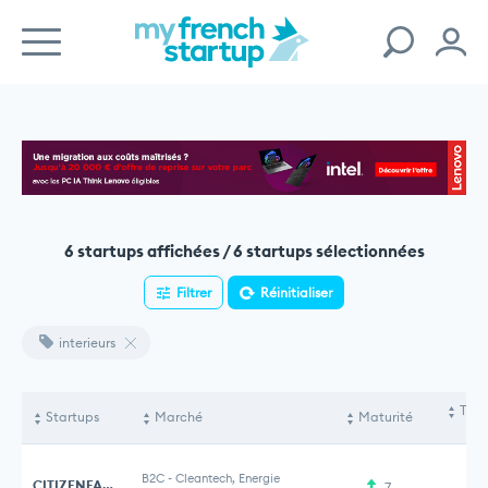
6 startups affichées / 6 startups sélectionnées
Filtrer
Réinitialiser
interieurs
Tota
Startups
Marché
Maturité
le
B2C
-
Cleantech, Energie
CITIZENFARM
7