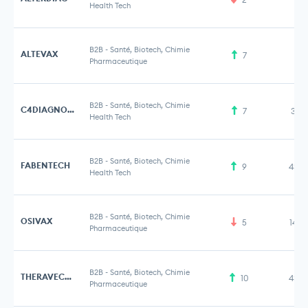
Health Tech
B2B
-
Santé, Biotech, Chimie
ALTEVAX
7
Pharmaceutique
B2B
-
Santé, Biotech, Chimie
C4DIAGNOSTICS
7
3,8
Health Tech
B2B
-
Santé, Biotech, Chimie
FABENTECH
9
43,5
Health Tech
B2B
-
Santé, Biotech, Chimie
OSIVAX
5
14,5
Pharmaceutique
B2B
-
Santé, Biotech, Chimie
THERAVECTYS
10
43,3
Pharmaceutique