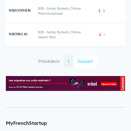
B2B
-
Santé, Biotech, Chimie
VIBIOSPHEN
5
Pharmaceutique
B2B
-
Santé, Biotech, Chimie
VIKYNG AI
1
Health Tech
Précédent
1
Suivant
MyFrenchStartup