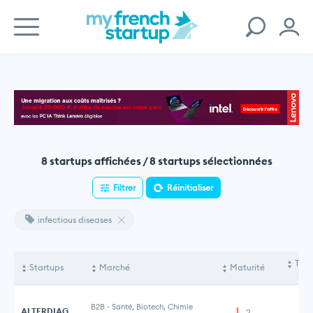
8 startups affichées / 8 startups sélectionnées
Filtrer
Réinitialiser
infectious diseases
Tota
Startups
Marché
Maturité
le
B2B
-
Santé, Biotech, Chimie
ALTERDIAG
2
2 