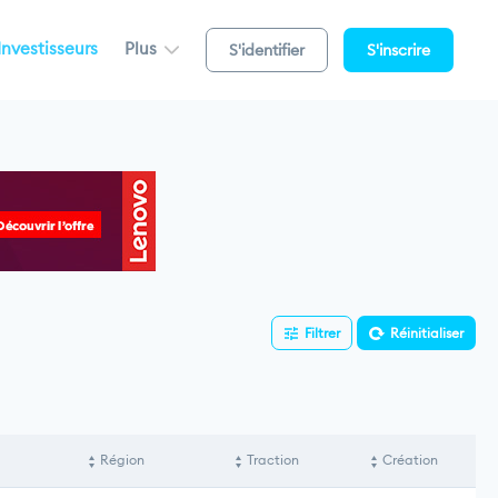
Investisseurs
Plus
S'identifier
S'inscrire
Filtrer
Réinitialiser
Région
Traction
Création