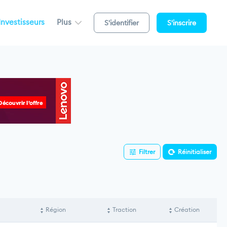
Investisseurs
Plus
S'identifier
S'inscrire
Filtrer
Réinitialiser
Région
Traction
Création