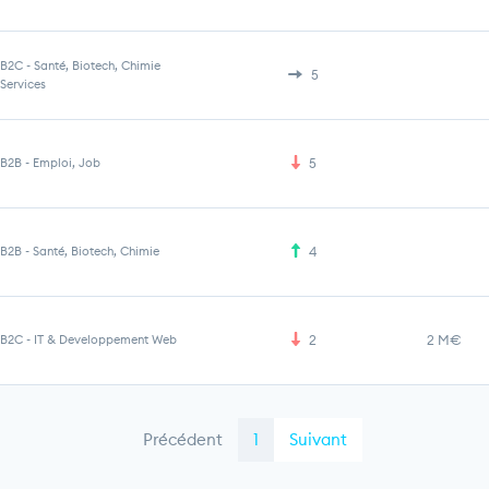
B2C
-
Santé, Biotech, Chimie
5
Services
B2B
-
Emploi, Job
5
B2B
-
Santé, Biotech, Chimie
4
B2C
-
IT & Developpement Web
2
2 M€
Précédent
1
Suivant