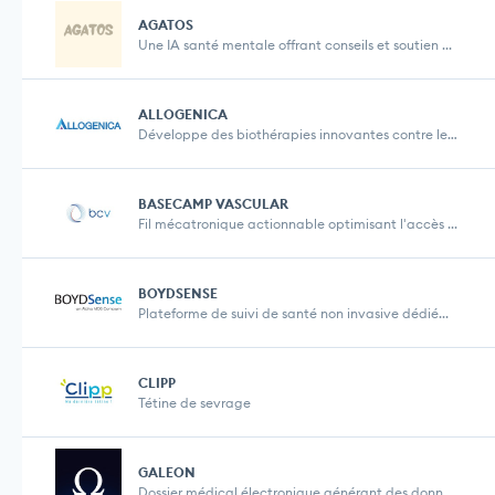
AGATOS
Une IA santé mentale offrant conseils et soutien ...
ALLOGENICA
Développe des biothérapies innovantes contre les...
BASECAMP VASCULAR
Fil mécatronique actionnable optimisant l'accès ...
BOYDSENSE
Plateforme de suivi de santé non invasive dédié...
CLIPP
Tétine de sevrage
GALEON
Dossier médical électronique générant des donn...