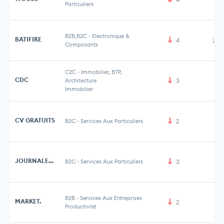
Particuliers
B2B,B2C
-
Electronique &
BATIFIRE
4
2,1
Composants
C2C
-
Immobilier, BTP,
CDC
Architecture
3
Immobilier
CV GRATUITS
B2C
-
Services Aux Particuliers
2
JOURNALETTE
B2C
-
Services Aux Particuliers
3
B2B
-
Services Aux Entreprises
MARKET.
2
Productivité