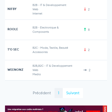
B2B
-
IT & Developpement
NIFBY
Web
2
Internet
B2B
-
Electronique &
ROOLE
8
Composants
B2C
-
Mode, Textile, Beauté
T'O SEC
2
Accessoires
B2B,B2C
-
IT & Developpement
WEENONZ
Web
2
Media
Précédent
1
Suivant