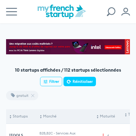
10 startups affichées / 112 startups sélectionnées
Filtrer
Réinitialiser
gratuit
Tota
Startups
Marché
Maturité
le
B2B,B2C
-
Services Aux
1TOOLS
4