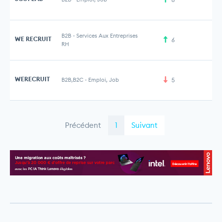
B2B
-
Services Aux Entreprises
WE RECRUIT
6
RH
WERECRUIT
B2B,B2C
-
Emploi, Job
5
Précédent
1
Suivant