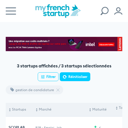
3 startups affichées / 3 startups sélectionnées
Filtrer
Réinitialiser
gestion de candidature
Total
Startups
Marché
Maturité
lev
SCOPLAB
B2B
-
Emploi, Job
6