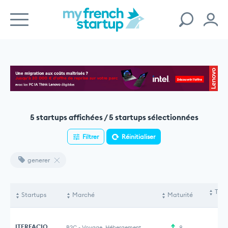
5 startups affichées / 5 startups sélectionnées
Filtrer
Réinitialiser
generer
Tota
Startups
Marché
Maturité
le
ITERFACIO
B2C
-
Voyage, Hébergement
8