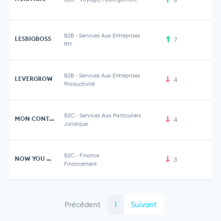
B2B
-
Services Aux Entreprises
LESBIGBOSS
7
18
RH
B2B
-
Services Aux Entreprises
LEVERGROW
4
Productivité
B2C
-
Services Aux Particuliers
MON CONTRAT DE LOCATION
4
Juridique
B2C
-
Finance
NOW YOU KNOW
3
Financement
Précédent
1
Suivant