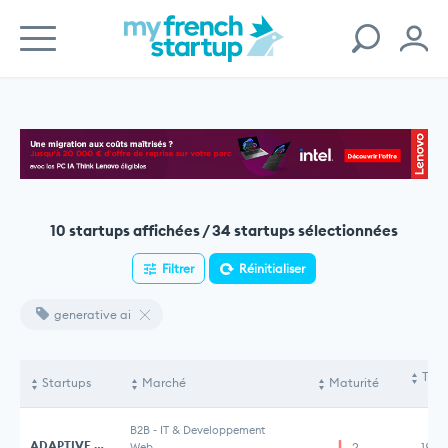
10 startups affichées / 34 startups sélectionnées
Filtrer
Réinitialiser
generative ai
Tota
Startups
Marché
Maturité
le
B2B
-
IT & Developpement
ADAPTIVE ML
Web
2
18,3