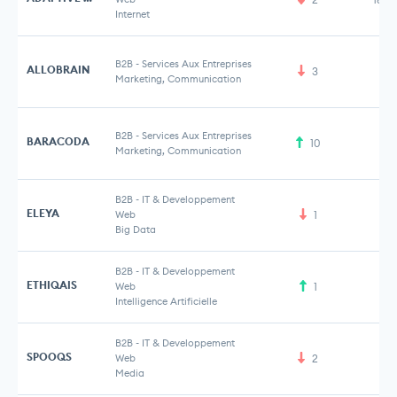
Internet
B2B
-
Services Aux Entreprises
ALLOBRAIN
3
Marketing, Communication
B2B
-
Services Aux Entreprises
BARACODA
10
Marketing, Communication
B2B
-
IT & Developpement
ELEYA
Web
1
Big Data
B2B
-
IT & Developpement
ETHIQAIS
Web
1
Intelligence Artificielle
B2B
-
IT & Developpement
SPOOQS
Web
2
Media