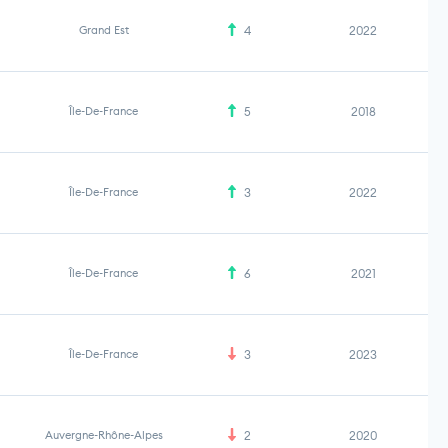
Grand Est
4
2022
Île-De-France
5
2018
Île-De-France
3
2022
Île-De-France
6
2021
Île-De-France
3
2023
Auvergne-Rhône-Alpes
2
2020