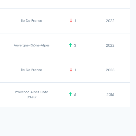
Île-De-France
1
2022
Auvergne-Rhône-Alpes
3
2022
Île-De-France
1
2023
Provence-Alpes-Côte
6
2016
D'Azur