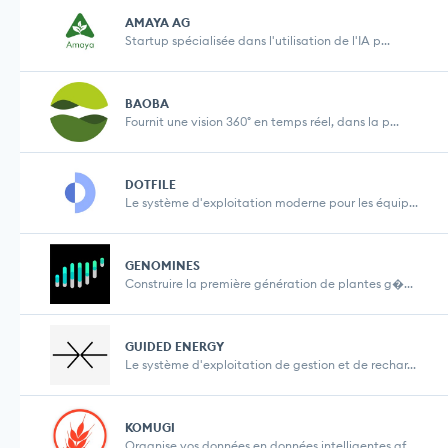
AMAYA AG
Startup spécialisée dans l'utilisation de l'IA p...
BAOBA
Fournit une vision 360° en temps réel, dans la p...
DOTFILE
Le système d'exploitation moderne pour les équip...
GENOMINES
Construire la première génération de plantes g�...
GUIDED ENERGY
Le système d'exploitation de gestion et de rechar...
KOMUGI
Organise vos données en données intelligentes af...