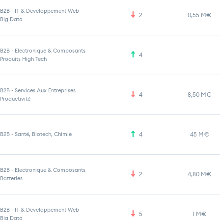
B2B
-
IT & Developpement Web
2
0,55 M€
Big Data
B2B
-
Electronique & Composants
4
Produits High Tech
B2B
-
Services Aux Entreprises
4
8,50 M€
Productivité
B2B
-
Santé, Biotech, Chimie
4
45 M€
B2B
-
Electronique & Composants
2
4,80 M€
Batteries
B2B
-
IT & Developpement Web
5
1 M€
Big Data