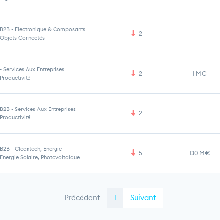
B2B
-
Electronique & Composants
2
Objets Connectés
-
Services Aux Entreprises
2
1 M€
Productivité
B2B
-
Services Aux Entreprises
2
Productivité
B2B
-
Cleantech, Energie
5
130 M€
Energie Solaire, Photovoltaique
Précédent
1
Suivant