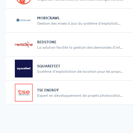
MOBICRAWL
Gestion des mises à jour du système d'exploitati...
REDSTONE
La solution facilite la gestion des demandes d'int...
SQUAREFEET
Système d'exploitation de location pour les propr...
TSE ENERGY
Expert en développement de projets photovoltaïqu...