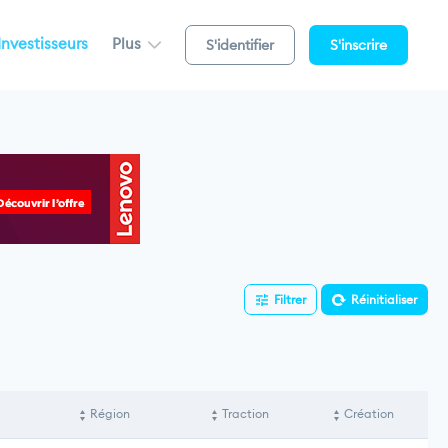
Investisseurs
Plus
S'identifier
S'inscrire
Filtrer
Réinitialiser
Région
Traction
Création