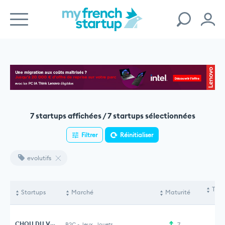
7 startups affichées / 7 startups sélectionnées
Filtrer
Réinitialiser
evolutifs
Tota
Startups
Marché
Maturité
le
CHOU DU VOLANT
B2C
-
Jeux, Jouets
7