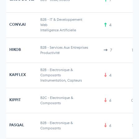
B2B
-
IT & Developpement
CONV.AI
Web
4
Intelligence Artificielle
B2B
-
Services Aux Entreprises
HIKOB
7
1,7
Productivité
B2B
-
Electronique &
KAPFLEX
Composants
4
Instrumentation, Capteurs
B2C
-
Electronique &
KIPPIT
6
0,6
Composants
B2B
-
Electronique &
PASQAL
6
125
Composants