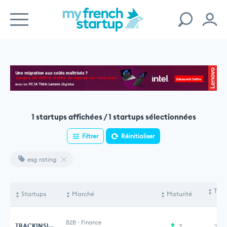
1 startups affichées / 1 startups sélectionnées
Filtrer
Réinitialiser
esg rating
Tota
Startups
Marché
Maturité
le
B2B
-
Finance
TRACKINSIGHT
7
2,5