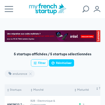
5 startups affichées / 5 startups sélectionnées
Filtrer
Réinitialiser
endurance
Tota
Startups
Marché
Maturité
le
B2B
-
Electronique &
ANEMOS TECHNOLOGIES
Composants
7