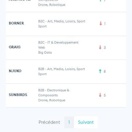
Drone, Robotique
B2C
-
Art, Media, Loisirs, Sport
BORNER
1
Sport
B2C
-
IT & Developpement
GRAIG
Web
3
Big Data
B2B
-
Art, Media, Loisirs, Sport
NJUKO
8
Sport
B2B
-
Electronique &
SUNBIRDS
Composants
5
Drone, Robotique
Précédent
1
Suivant