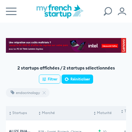
2 startups affichées / 2 startups sélectionnées
Filtrer
Réinitialiser
endocrinology
Tota
Startups
Marché
Maturité
le
ALIZE PHARMA
B2B
-
Santé, Biotech, Chimie
10
81,9