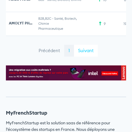
B2B,B2C
-
Santé, Biotech,
AMOLYT PHARMA
Chimie
9
197,
Pharmaceutique
Précédent
1
Suivant
MyFrenchStartup
MyFrenchStartup est la solution saas de référence pour
l’écosystème des startups en France. Nous déployons une