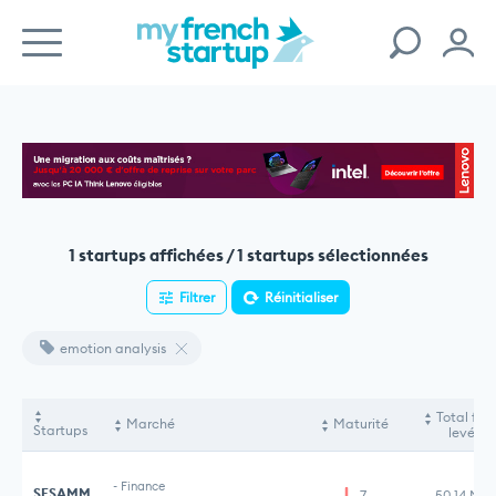
1 startups affichées / 1 startups sélectionnées
Filtrer
Réinitialiser
emotion analysis
Total fon
Marché
Maturité
Startups
levés
-
Finance
SESAMM
7
50,14 M€