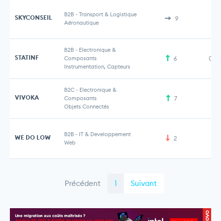
B2B
-
Transport & Logistique
SKYCONSEIL
9
Aéronautique
B2B
-
Electronique &
STATINF
Composants
6
0,5
Instrumentation, Capteurs
B2C
-
Electronique &
VIVOKA
Composants
7
3 
Objets Connectés
B2B
-
IT & Developpement
WE DO LOW
2
Web
Précédent
1
Suivant