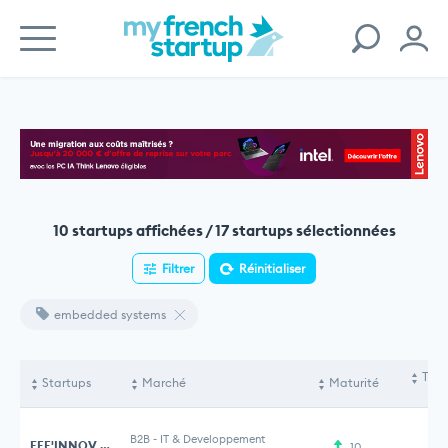
10 startups affichées / 17 startups sélectionnées
Filtrer
Réinitialiser
embedded systems
Tota
Startups
Marché
Maturité
le
B2B
-
IT & Developpement
EFF'INNOV TECHNOLOGIES
10