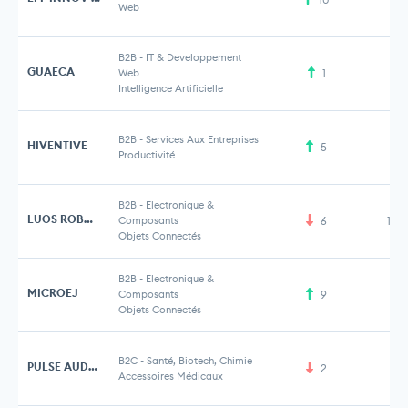
Web
B2B
-
IT & Developpement
GUAECA
Web
1
Intelligence Artificielle
B2B
-
Services Aux Entreprises
HIVENTIVE
5
Productivité
B2B
-
Electronique &
LUOS ROBOTICS
Composants
6
1,2
Objets Connectés
B2B
-
Electronique &
MICROEJ
Composants
9
Objets Connectés
B2C
-
Santé, Biotech, Chimie
PULSE AUDITION
2
Accessoires Médicaux