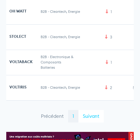
OH WATT
B2B
-
Cleantech, Energie
1
STOLECT
B2B
-
Cleantech, Energie
3
B2B
-
Electronique &
VOLTABACK
Composants
1
Batteries
VOLTIRIS
B2B
-
Cleantech, Energie
2
5,1
Précédent
1
Suivant