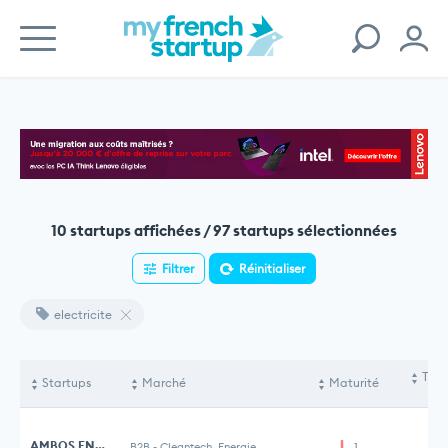
10 startups affichées / 97 startups sélectionnées
Filtrer
Réinitialiser
electricite
Tota
Startups
Marché
Maturité
le
AMBOS ENERGY
B2B
-
Cleantech, Energie
1
10