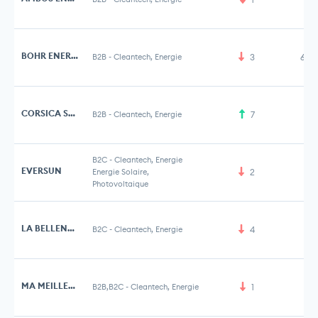
BOHR ENERGIE
B2B
-
Cleantech, Energie
3
6,3
CORSICA SOLE
B2B
-
Cleantech, Energie
7
B2C
-
Cleantech, Energie
EVERSUN
Energie Solaire,
2
Photovoltaique
LA BELLENERGIE
B2C
-
Cleantech, Energie
4
MA MEILLEURE ENERGIE
B2B,B2C
-
Cleantech, Energie
1