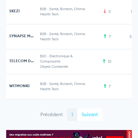
B2B
-
Santé, Biotech, Chimie
SKEZI
3
1,9
Health Tech
B2B
-
Santé, Biotech, Chimie
SYNAPSE MEDICINE
7
34,5
Health Tech
B2C
-
Electronique &
TELECOM DESIGN
Composants
10
Objets Connectés
B2B
-
Santé, Biotech, Chimie
WITMONKI
7
Health Tech
Précédent
1
Suivant