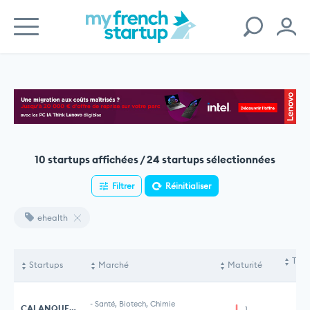
10 startups affichées / 24 startups sélectionnées
Filtrer
Réinitialiser
ehealth
Tota
Startups
Marché
Maturité
le
-
Santé, Biotech, Chimie
CALANQUES VALLEY
1