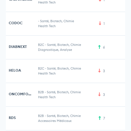
Health Tech
-
Santé, Biotech, Chimie
CODOC
1
Health Tech
B2C
-
Santé, Biotech, Chimie
DIABNEXT
6
Diagnostique, Analyse
B2C
-
Santé, Biotech, Chimie
HELOA
3
Health Tech
B2B
-
Santé, Biotech, Chimie
ONCOMFORT
3
10
Health Tech
B2B
-
Santé, Biotech, Chimie
RDS
7
25
Accessoires Médicaux