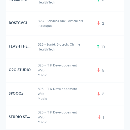
Health Tech
B2C
-
Services Aux Particuliers
BOSTCVCL
2
Juridique
B2B
-
Santé, Biotech, Chimie
FLASH THERAPEUTICS
10
15
Health Tech
B2B
-
IT & Developpement
O2O STUDIO
Web
5
Media
B2B
-
IT & Developpement
SPOOQS
Web
2
Media
B2B
-
IT & Developpement
STUDIO STORIZ
Web
1
Media