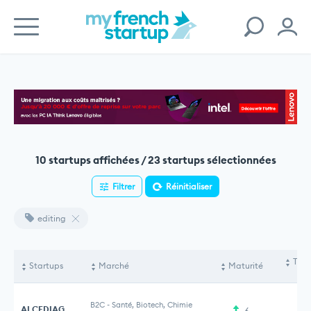
10 startups affichées / 23 startups sélectionnées
Filtrer
Réinitialiser
editing
Tota
Startups
Marché
Maturité
le
B2C
-
Santé, Biotech, Chimie
ALCEDIAG
6