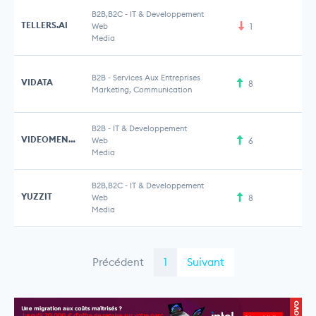
B2B,B2C
-
IT & Developpement
TELLERS.AI
Web
1
Media
B2B
-
Services Aux Entreprises
VIDATA
8
Marketing, Communication
B2B
-
IT & Developpement
VIDEOMENTHE
Web
6
Media
B2B,B2C
-
IT & Developpement
YUZZIT
Web
8
Media
Précédent
1
Suivant