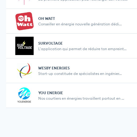
OH WATT
Conseiller en énergie nouvelle génération dédi...
SURVOLTAGE
L'application qui permet de réduire ton empreinte...
WESBY ENERGIES
Start-up constituée de spécialistes en ingénier...
YOU ENERGIE
Nos courtiers en énergies travaillent partout en ...