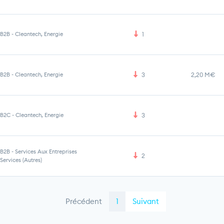
B2B
-
Cleantech, Energie
1
B2B
-
Cleantech, Energie
3
2,20 M€
B2C
-
Cleantech, Energie
3
B2B
-
Services Aux Entreprises
2
Services (Autres)
Précédent
1
Suivant