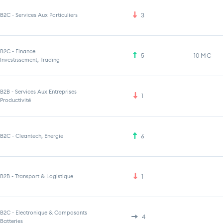
B2C
-
Services Aux Particuliers
3
B2C
-
Finance
5
10 M€
Investissement, Trading
B2B
-
Services Aux Entreprises
1
Productivité
B2C
-
Cleantech, Energie
6
B2B
-
Transport & Logistique
1
B2C
-
Electronique & Composants
4
Batteries