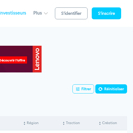
Investisseurs
Plus
S'identifier
S'inscrire
Filtrer
Réinitialiser
Région
Traction
Création