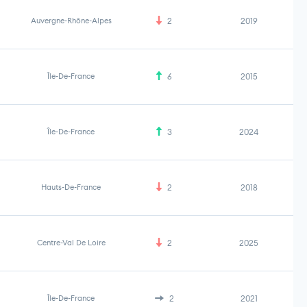
Auvergne-Rhône-Alpes
2
2019
Île-De-France
6
2015
Île-De-France
3
2024
Hauts-De-France
2
2018
Centre-Val De Loire
2
2025
Île-De-France
2
2021