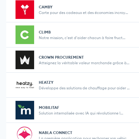
CAMBY
Carte pour des cadeaux et des économies incroyabl...
CLIMB
Notre mission, c'est d'aider chacun à faire fruct...
CROWN PROCUREMENT
Atteignez la véritable valeur marchande grâce à...
HEATZY
Développe des solutions de chauffage pour aider �...
MOBILITAF
Solution internalisée avec IA qui révolutionne l...
NABLA CONNECT
La première application pour recharger son véhic...