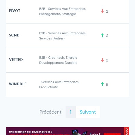
B2B
-
Services Aux Entreprises
PIVOT
2
25
Management, Stratégie
B2B
-
Services Aux Entreprises
SCND
6
4 
Services (Autres)
B2B
-
Cleantech, Energie
VETTED
2
Développement Durable
-
Services Aux Entreprises
WINDDLE
5
Productivité
Précédent
1
Suivant