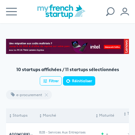
10 startups affichées / 11 startups sélectionnées
Filtrer
Réinitialiser
e-procurement
Tota
Startups
Marché
Maturité
le
B2B
-
Services Aux Entreprises
ADDWORKING
8
7,8