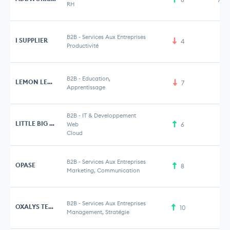
RH
B2B
-
Services Aux Entreprises
I SUPPLIER
4
Productivité
B2B
-
Education,
LEMON LEARNING
7
Apprentissage
B2B
-
IT & Developpement
LITTLE BIG CONNECTION
Web
6
1 
Cloud
B2B
-
Services Aux Entreprises
OPASE
8
Marketing, Communication
B2B
-
Services Aux Entreprises
OXALYS TECHNOLOGIES
10
3 
Management, Stratégie