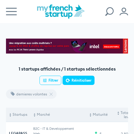
1 startups affichées / 1 startups sélectionnées
Filtrer
Réinitialiser
dernieres volontes
Total f
Startups
Marché
Maturité
levés
B2C
-
IT & Developpement
LEGAPASS
Web
5
2,80 M