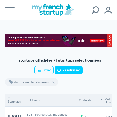
1 startups affichées / 1 startups sélectionnées
Filtrer
Réinitialiser
database development
Total fon
Marché
Maturité
Startups
levés
B2B
-
Services Aux Entreprises
ITINSELL
8
1 M€