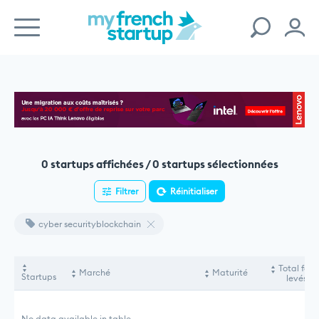
0 startups affichées / 0 startups sélectionnées
Filtrer
Réinitialiser
cyber securityblockchain
Total fon
Marché
Maturité
Startups
levés
No data available in table