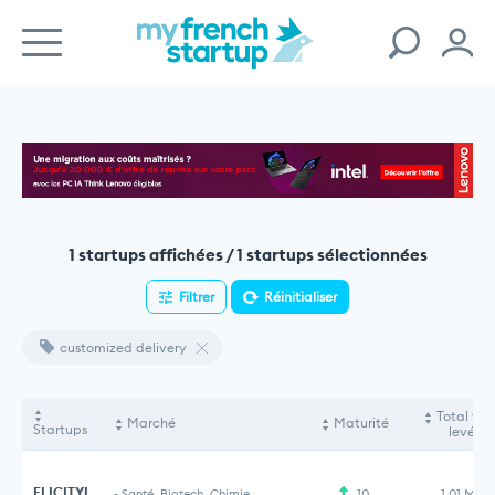
1 startups affichées / 1 startups sélectionnées
Filtrer
Réinitialiser
customized delivery
Total fon
Marché
Maturité
Startups
levés
ELICITYL
-
Santé, Biotech, Chimie
10
1,01 M€