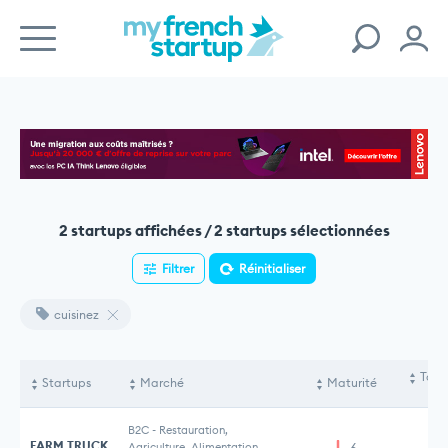
2 startups affichées / 2 startups sélectionnées
Filtrer
Réinitialiser
cuisinez
Tota
Startups
Marché
Maturité
le
B2C
-
Restauration,
FARM TRUCK
Agriculture, Alimentation
6