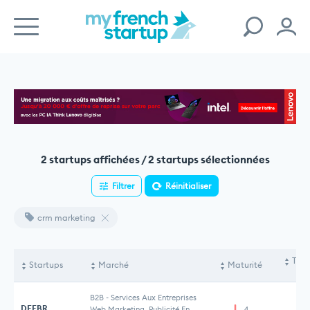
2 startups affichées / 2 startups sélectionnées
Filtrer
Réinitialiser
crm marketing
Tota
Startups
Marché
Maturité
le
B2B
-
Services Aux Entreprises
DEEBR
Web Marketing, Publicité En
4