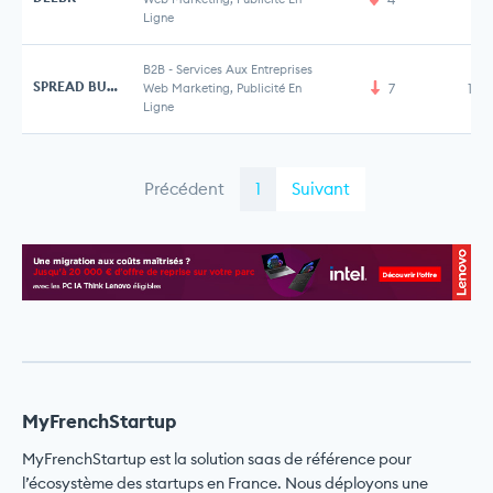
Ligne
B2B
-
Services Aux Entreprises
SPREAD BUTTON
Web Marketing, Publicité En
7
1,2
Ligne
Précédent
1
Suivant
MyFrenchStartup
MyFrenchStartup est la solution saas de référence pour
l’écosystème des startups en France. Nous déployons une