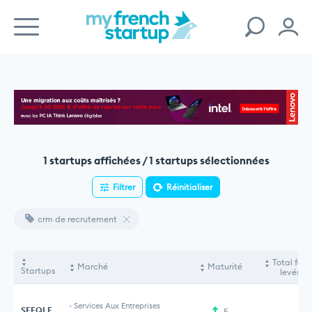
1 startups affichées / 1 startups sélectionnées
Filtrer
Réinitialiser
crm de recrutement
Total fon
Marché
Maturité
Startups
levés
-
Services Aux Entreprises
SEEQLE
5