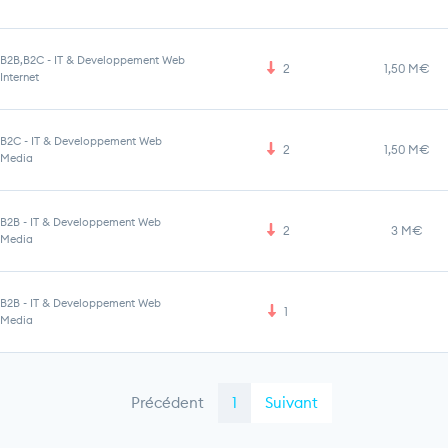
B2B,B2C
-
IT & Developpement Web
2
1,50 M€
Internet
B2C
-
IT & Developpement Web
2
1,50 M€
Media
B2B
-
IT & Developpement Web
2
3 M€
Media
B2B
-
IT & Developpement Web
1
Media
Précédent
1
Suivant