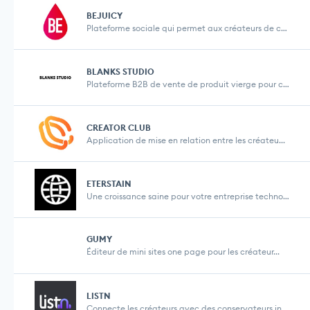
BEJUICY
Plateforme sociale qui permet aux créateurs de co...
BLANKS STUDIO
Plateforme B2B de vente de produit vierge pour cr�...
CREATOR CLUB
Application de mise en relation entre les créateu...
ETERSTAIN
Une croissance saine pour votre entreprise technol...
GUMY
Éditeur de mini sites one page pour les créateur...
LISTN
Connecte les créateurs avec des conservateurs inf...