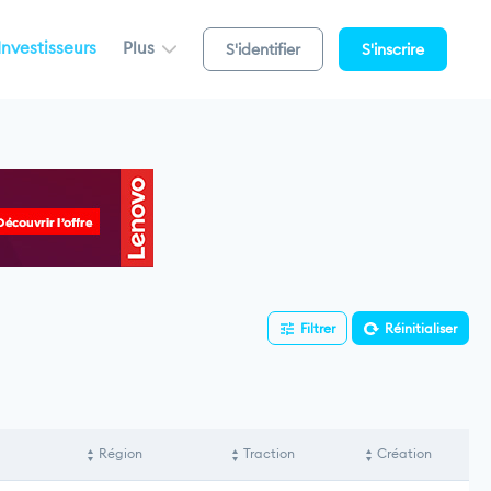
Investisseurs
Plus
S'identifier
S'inscrire
Filtrer
Réinitialiser
Région
Traction
Création