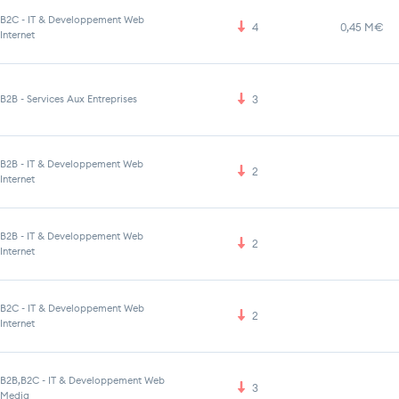
B2C
-
IT & Developpement Web
4
0,45 M€
Internet
B2B
-
Services Aux Entreprises
3
B2B
-
IT & Developpement Web
2
Internet
B2B
-
IT & Developpement Web
2
Internet
B2C
-
IT & Developpement Web
2
Internet
B2B,B2C
-
IT & Developpement Web
3
Media