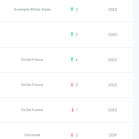
Auvergne-Rhône-Alpes
2
2023
2
2020
Île-De-France
6
2022
Île-De-France
2
2022
Île-De-France
1
2023
Occitanie
2
2019