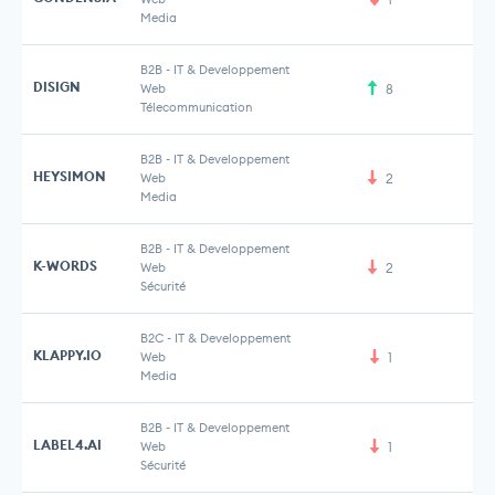
Media
B2B
-
IT & Developpement
DISIGN
Web
8
Télecommunication
B2B
-
IT & Developpement
HEYSIMON
Web
2
Media
B2B
-
IT & Developpement
K-WORDS
Web
2
2 
Sécurité
B2C
-
IT & Developpement
KLAPPY.IO
Web
1
Media
B2B
-
IT & Developpement
LABEL4.AI
Web
1
Sécurité