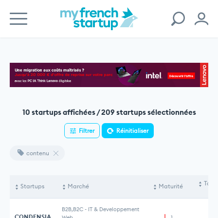
10 startups affichées / 209 startups sélectionnées
Filtrer
Réinitialiser
contenu
Total
Startups
Marché
Maturité
lev
B2B,B2C
-
IT & Developpement
CONDENSIA
Web
1