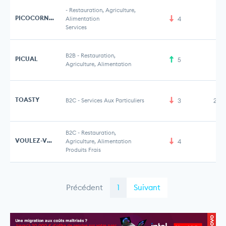
-
Restauration, Agriculture,
PICOCORNER
Alimentation
4
Services
B2B
-
Restauration,
PICUAL
5
Agriculture, Alimentation
TOASTY
B2C
-
Services Aux Particuliers
3
2,2
B2C
-
Restauration,
VOULEZ-VOUS
Agriculture, Alimentation
4
Produits Frais
Précédent
1
Suivant