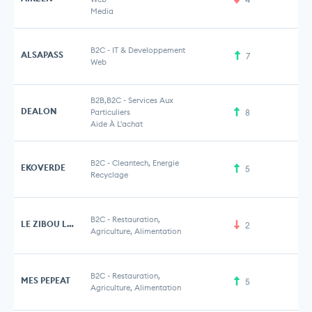
Media
B2C
-
IT & Developpement
ALSAPASS
7
Web
B2B,B2C
-
Services Aux
DEALON
Particuliers
8
Aide À L'achat
B2C
-
Cleantech, Energie
EKOVERDE
5
Recyclage
B2C
-
Restauration,
LE ZIBOU LAB
2
Agriculture, Alimentation
B2C
-
Restauration,
MES PEPEAT
5
Agriculture, Alimentation