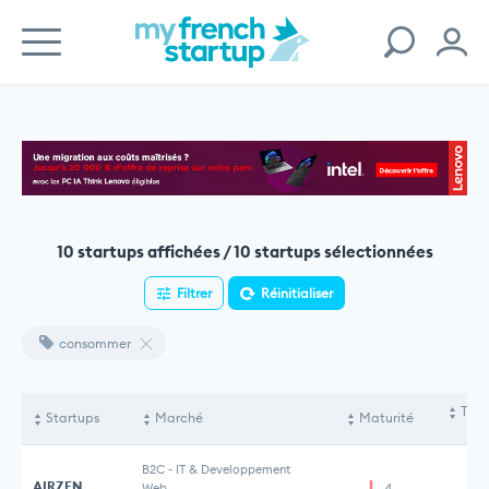
10 startups affichées / 10 startups sélectionnées
Filtrer
Réinitialiser
consommer
Tota
Startups
Marché
Maturité
le
B2C
-
IT & Developpement
AIRZEN
Web
4
6 